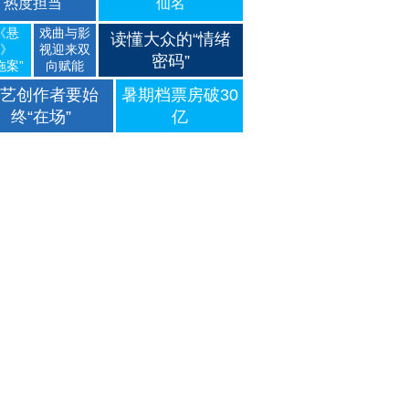
热度担当
仙名
《悬
戏曲与影
读懂大众的“情绪
》
视迎来双
密码”
拖案”
向赋能
艺创作者要始
暑期档票房破30
终“在场”
亿