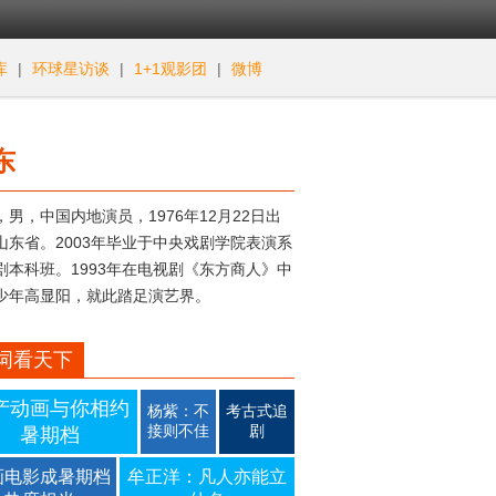
库
|
环球星访谈
|
1+1观影团
|
微博
东
，男，中国内地演员，1976年12月22日出
山东省。2003年毕业于中央戏剧学院表演系
剧本科班。1993年在电视剧《东方商人》中
少年高显阳，就此踏足演艺界。
词看天下
产动画与你相约
杨紫：不
考古式追
接则不佳
剧
暑期档
画电影成暑期档
牟正洋：凡人亦能立