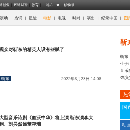
球创业
环球财智
教育
地方
移动版
滚动
|
热词
|
星途
|
电影
|
电视
|
时尚
|
演出
|
纪录中国
|
图
靳
观众对靳东的精英人设有些腻了
靳东
生于
音乐
饰演
靳东
2022年6月23日 14:08
热
国
大型音乐诗剧《血沃中华》将上演 靳东演李大
钊、刘昊然饰董存瑞
动