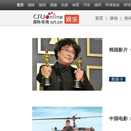
首页
国际
国内
视频
文娱
体育
汽车
城市
环球创业
环球
首页
|
滚动
|
热
韩国影片
奥斯卡
中国电影：