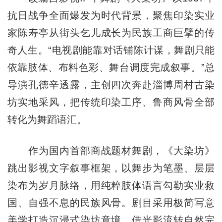
抗日战争全面爆发为时代背景，聚焦印染实业
家陈寿亭从街头乞儿成长为民族工商巨擘的传
奇人生。“电视剧能靠对话铺陈计谋，舞剧只能
依靠肢体、布料色彩、舞台调度完成叙事。”总
导演孔德辛透露，主创四次奔赴淄博周村古染
坊实地采风，把传统印染工序、鲁商风骨全部
转化为舞蹈语汇。
作为国内首部商战题材舞剧，《大染坊》
跳出影视文字叙事框架，以舞步为笔墨、层层
染布为岁月脉络，用纯粹肢体语言勾勒实业救
国、自强不息的民族风骨。剧目采用极简写意
美学打造沉浸式染坊意境，借光影流转自然完