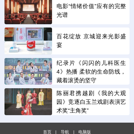
电影“情绪价值”应有的完整
光谱
百花绽放 京城迎来光影盛
宴
纪录片《闪闪的儿科医生
4》热播 柔软的生命防线，
藏着滚烫的坚守
陈丽君携越剧《我的大观
园》竞逐白玉兰戏剧表演艺
术奖“主角奖”
首页
|
导航
|
电脑版