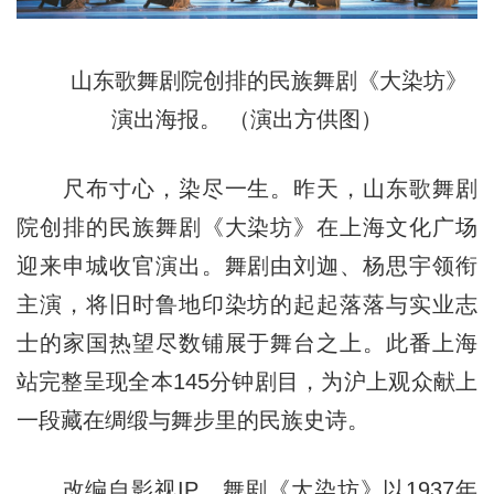
山东歌舞剧院创排的民族舞剧《大染坊》
演出海报。 （演出方供图）
尺布寸心，染尽一生。昨天，山东歌舞剧
院创排的民族舞剧《大染坊》在上海文化广场
迎来申城收官演出。舞剧由刘迦、杨思宇领衔
主演，将旧时鲁地印染坊的起起落落与实业志
士的家国热望尽数铺展于舞台之上。此番上海
站完整呈现全本145分钟剧目，为沪上观众献上
一段藏在绸缎与舞步里的民族史诗。
改编自影视IP，舞剧《大染坊》以1937年