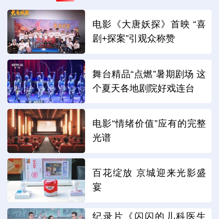
电影《大唐妖探》首映 “喜
剧+探案”引观众称赞
舞台精品“点燃”暑期剧场 这
个夏天各地剧院好戏连台
电影“情绪价值”应有的完整
光谱
百花绽放 京城迎来光影盛
宴
纪录片《闪闪的儿科医生