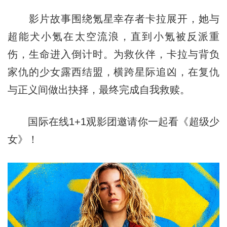
影片故事围绕氪星幸存者卡拉展开，她与
超能犬小氪在太空流浪，直到小氪被反派重
伤，生命进入倒计时。为救伙伴，卡拉与背负
家仇的少女露西结盟，横跨星际追凶，在复仇
与正义间做出抉择，最终完成自我救赎。
国际在线1+1观影团邀请你一起看《超级少
女》！