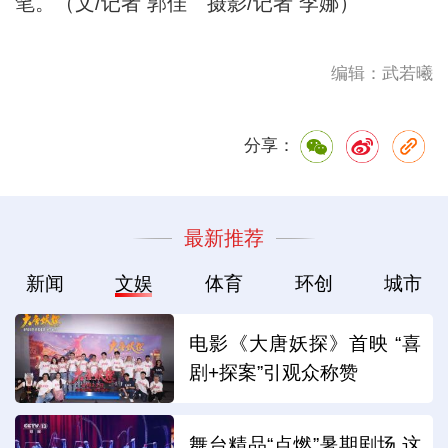
笔。（文/记者 郭佳 摄影/记者 李娜）
编辑：武若曦
分享：
最新推荐
新闻
文娱
体育
环创
城市
电影《大唐妖探》首映 “喜
剧+探案”引观众称赞
舞台精品“点燃”暑期剧场 这