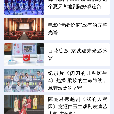
个夏天各地剧院好戏连台
电影“情绪价值”应有的完整
光谱
百花绽放 京城迎来光影盛
宴
纪录片《闪闪的儿科医生
4》热播 柔软的生命防线，
藏着滚烫的坚守
陈丽君携越剧《我的大观
园》竞逐白玉兰戏剧表演艺
术奖“主角奖”