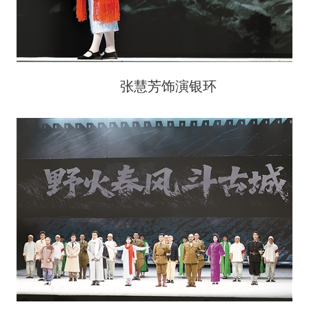
张慧芳饰演银环