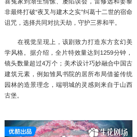
喜冤家到渐生情愫、屡陷误会，雷修远和姜黎
非最终打破“夜叉与建木之实”纠葛十二世的宿命
诅咒，选择共同对抗天劫，守护三界和平。
在视觉呈现上，该剧致力打造东方玄幻美
学风格。据介绍，全片特效量达到1259分钟，
镜头数量超过4万个；美术设计巧妙融合中国古
建筑元素，例如雏凤书院的居所布局借鉴传统
园林的造景理念，端明城的灵感则来自于山西
古堡。