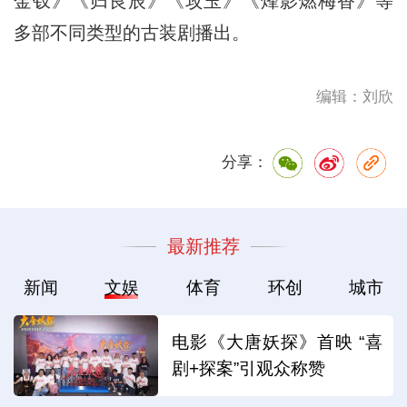
金钗》《归良辰》《攻玉》《烽影燃梅香》等
多部不同类型的古装剧播出。
编辑：刘欣
分享：
最新推荐
新闻
文娱
体育
环创
城市
电影《大唐妖探》首映 “喜
剧+探案”引观众称赞