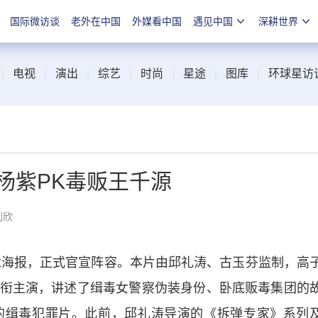
国际微访谈
老外在中国
外媒看中国
遇见中国
深耕世界
|
电视
|
演出
|
综艺
|
时尚
|
星途
|
图库
|
环球星访
杨紫PK毒贩王千源
刘欣
海报，正式官宣阵容。本片由邱礼涛、古玉芬监制，高
衔主演，讲述了缉毒女警察伪装身份、卧底贩毒集团的
的缉毒犯罪片。此前，邱礼涛导演的《拆弹专家》系列