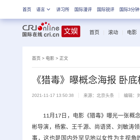
首页
语言
讲习所
国际漫评
国际锐评
国际3分钟
首页
|
滚动
|
电影
首页
>
电影
> 正文
《猎毒》曝概念海报 卧底
2021-11-17 13:50:38
来源：
北京头条
编辑：
11月17日，电影《猎毒》曝光一张概念
彬导演，
杨紫
、王千源、尚语贤、刘敏涛领
事，这也是国内外罕见地以女性为主视角