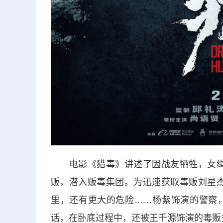
电影《猎毒》讲述了因战友牺牲，女缉毒
贩，潜入贩毒集团。为迅速获取毒贩刘星杰
里，还有更大的危险……杨紫饰演的警察
话，在卧底过程中，还被王千源饰演的毒贩