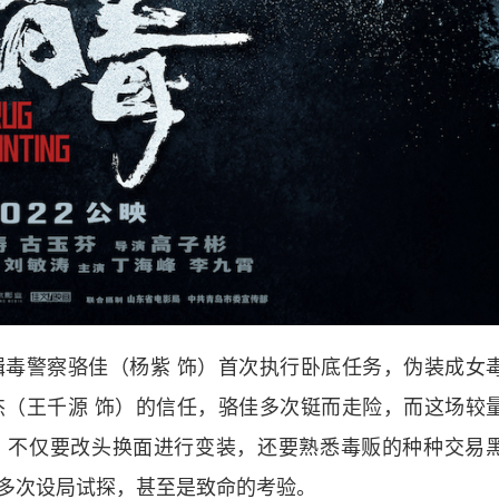
警察骆佳（杨紫 饰）首次执行卧底任务，伪装成女
（王千源 饰）的信任，骆佳多次铤而走险，而这场较
，不仅要改头换面进行变装，还要熟悉毒贩的种种交易
多次设局试探，甚至是致命的考验。