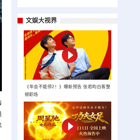
文娱大视界
《年会不能停2！》曝新预告 张若昀白客整
顿职场
毒
量
黑