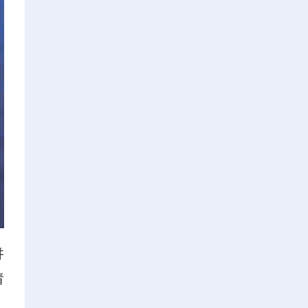
并
青
，