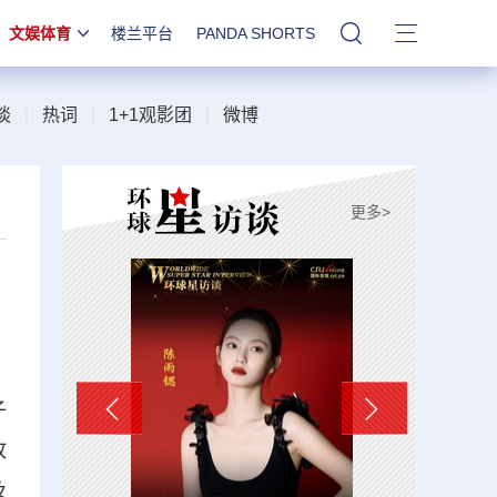
文娱体育
楼兰平台
PANDA SHORTS
站内搜索
谈
|
热词
|
1+1观影团
|
微博
更多>
子
故
及