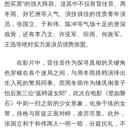
想买票”的强大阵容。这其中不仅有雷佳音、周
冬雨、孙艺洲等人气、演技俱佳的优质青年演
员，张国立、于和伟、陈冲等气场十足的资深
戏骨，还有李乃文、许亚军、田雨、何政军、
王迅等绝对实力派演员强势加盟。
在影片中，雷佳音作为探寻真相的关键角
色穿梭在各个迷局之间，与周冬雨搭档演绎出
生入死的警局同事。而周冬雨作为继巩俐章子
怡后第三位“返聘谋女郎”，此次在电影《坚如磐
石》中则一扫之前的少女形象，化身干练的女
警，持枪与匪徒正面对峙，凌厉尽显。此外，
张国立和于和伟两人一明一暗，分庭抗礼，不