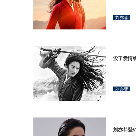
刘亦菲
没了爱情
刘亦菲
刘亦菲登V