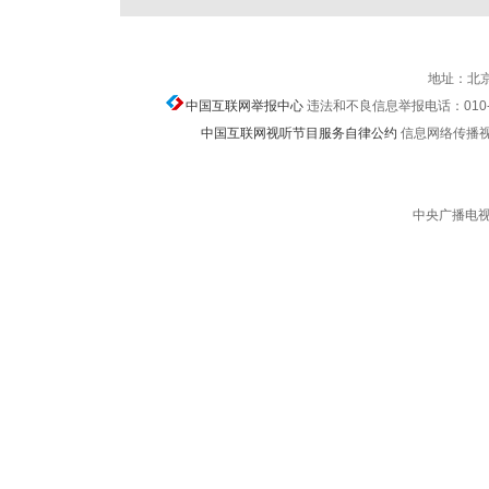
地址：北京
中国互联网举报中心
违法和不良信息举报电话：010-674
中国互联网视听节目服务自律公约
信息网络传播视听节
中央广播电视