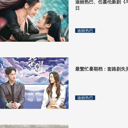
迪丽热巴、任嘉伦新剧《与
日
迪丽热巴
最繁忙暑期档：套路剧失灵
迪丽热巴