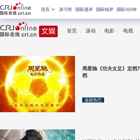
语言
讲习所
国际漫评
国际锐评
国际3分钟
首页
|
滚动
|
电影
|
电视
周星驰《功夫女足》定档7
档
迪丽热巴