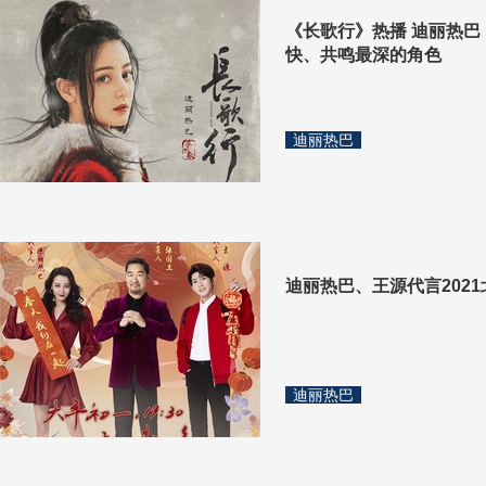
《长歌行》热播 迪丽热
快、共鸣最深的角色
迪丽热巴
迪丽热巴、王源代言202
迪丽热巴