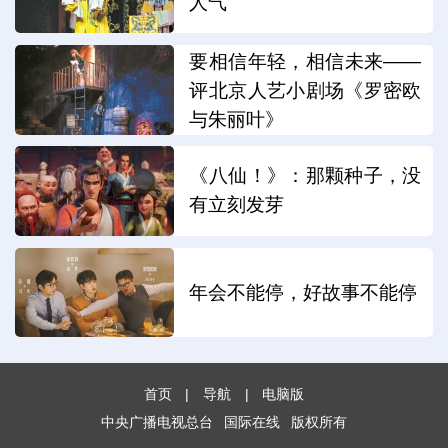
人气
要相信年轻，相信未来——
评北京人艺小剧场《罗密欧
与朱丽叶》
《八仙！》：那颗种子，没
有立刻发芽
年会不能停，好故事不能停
首页
|
导航
|
电脑版
中央广播电视总台
国际在线
版权所有