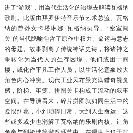
进了“游戏”，用当代生活化的语境去解读瓦格纳
歌剧。此版由拜罗伊特音乐节艺术总监、瓦格
纳的曾孙女卡塔琳娜·瓦格纳执导。“密室闯
关”的当代隐喻包含了原作中权力、命运与意志
的母题。故事剥离了传统神话史诗，将诸神之
争转化为当代人的生存困境，他们或困于阁
楼，或化作平凡工作人员，以生活化意象放大
角色内心冲突。现代工业风布景充满猎奇视觉
感，阶梯、牢笼、拼图关卡构成了流动的叙事
空间。在导演看来，碎片拼图就如同生活中的
爱恨纠葛，小到琐碎日常，大到人生命运。这
些或多或少也消解了瓦格纳的乐剧内核。让角
色参与到捡球等游戏环节中，在调度上也干扰