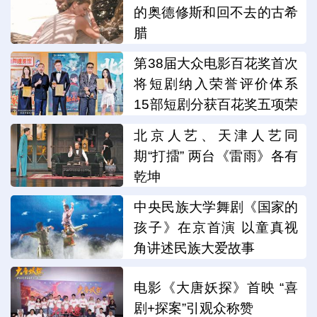
的奥德修斯和回不去的古希
腊
第38届大众电影百花奖首次
将短剧纳入荣誉评价体系
15部短剧分获百花奖五项荣
誉
北京人艺、天津人艺同
期“打擂” 两台《雷雨》各有
乾坤
中央民族大学舞剧《国家的
孩子》在京首演 以童真视
角讲述民族大爱故事
电影《大唐妖探》首映 “喜
剧+探案”引观众称赞