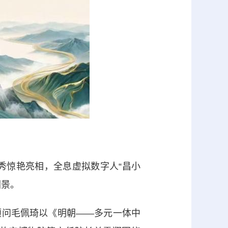
秀惊艳亮相，全息虚拟数字人“昌小
图景。
问毛佩琦以《明朝——多元一体中