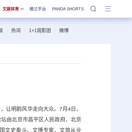
文娱体育
楼兰平台
PANDA SHORTS
站内搜索
谈
|
热词
|
1+1观影团
|
微博
让明韵风华走向大众。7月4日，
次论坛由北京市昌平区人民政府、北京
国文史泰斗、文博专家、文旅从业