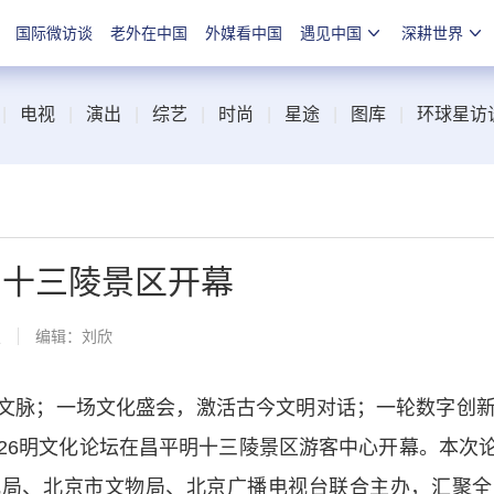
国际微访谈
老外在中国
外媒看中国
遇见中国
深耕世界
|
电视
|
演出
|
综艺
|
时尚
|
星途
|
图库
|
环球星访
明十三陵景区开幕
报
编辑：刘欣
脉；一场文化盛会，激活古今文明对话；一轮数字创新，
2026明文化论坛在昌平明十三陵景区游客中心开幕。本
视局、北京市文物局、北京广播电视台联合主办，汇聚全