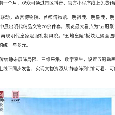
期一个月，观众可通过景区抖音、官方小程序线上免费预
动，故宫博物院、首都博物馆、明祖陵、明皇陵，明
中展出明代精品文物70余件套。展览最大看点为“五冠聚
再现明代皇家冠服礼制风貌。“五地皇陵”板块汇聚全
的统一与多元。
统静态展陈局限。三维采集、数字孪生，设置五冠动画
线下同步发售，实现文物资源从“静态陈列”到“可看、可