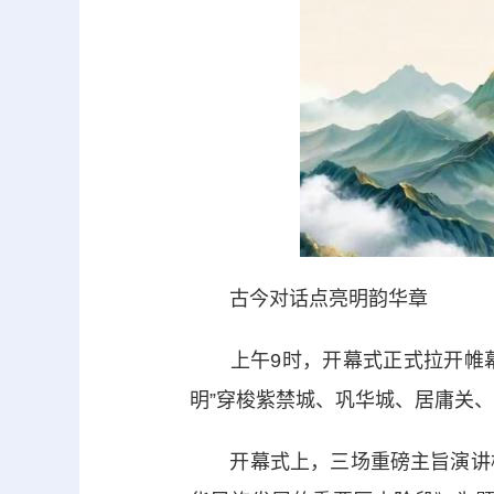
古今对话点亮明韵华章
上午9时，开幕式正式拉开帷幕。
明”穿梭紫禁城、巩华城、居庸关
开幕式上，三场重磅主旨演讲构