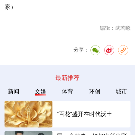
家）
编辑：武若曦
分享：
最新推荐
新闻
文娱
体育
环创
城市
“百花”盛开在时代沃土