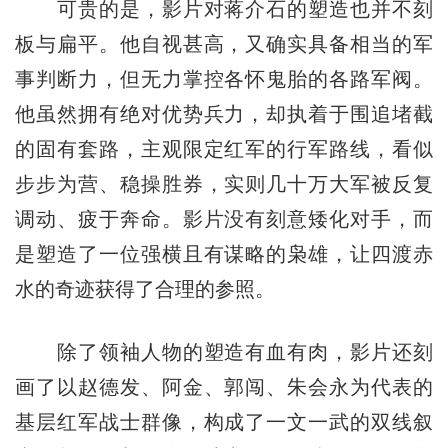
可贵的是，影片对蒋介石的塑造也并不刻
板与扁平。他自视甚高，又确实具备相当的军
事判断力，但无力掌控各怀鬼胎的各路军阀。
他虽然拥有绝对优势兵力，却执着于围追堵截
的固有套路，主观限定红军的行军路线，看似
步步为营、稳操胜券，实则几十万大军被反复
调动、疲于奔命。影片没有刻意矮化对手，而
是塑造了一位强横且有谋略的枭雄，让四渡赤
水的奇迹获得了合理的参照。
除了领袖人物的塑造有血有肉，影片还刻
画了以赵德发、阿金、郭闯、朱会永为代表的
基层红军战士群像，构成了一文一武的双线叙