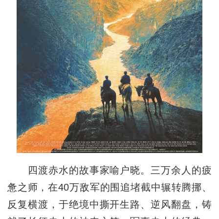
四渡赤水的故事家喻户晓。三万余人的疲
惫之师，在40万敌军的围追堵截中辗转腾挪、
反复横渡，于绝境中撕开生路、逆风翻盘，铸