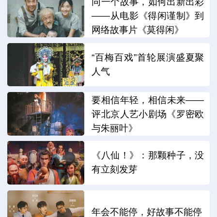
同一个故事，如何出新出彩
——从电影《得闲谨制》到
网络故事片《莫得闲》
“百梅百戏”首轮展演盛夏聚
人气
要相信年轻，相信未来——
评北京人艺小剧场《罗密欧
与朱丽叶》
《八仙！》：那颗种子，没
有立刻发芽
年会不能停，好故事不能停