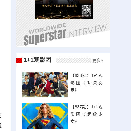
1+1观影团
更多>
【838期】1+1观
影团《功夫女
足》
【837期】1+1观
影团《超级少
的
女》
远