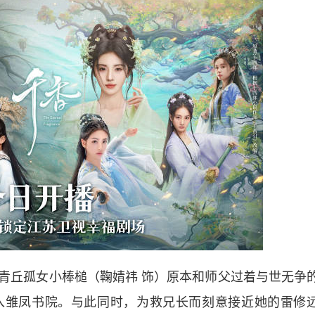
丘孤女小棒槌（鞠婧祎 饰）原本和师父过着与世无争
入雏凤书院。与此同时，为救兄长而刻意接近她的雷修