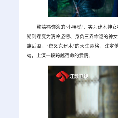
鞠婧祎饰演的“小棒槌”，实为建木神女
期则蝶变为清冷坚韧、身负三界命运的神女
族后裔。“夜叉克建木”的天生命格，注定
端，上演一段跨越宿命的爱情。