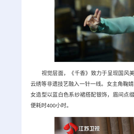
视觉层面，《千香》致力于呈现国风美学
云绣等非遗技艺融入一针一线。女主角鞠婧
女造型以蓝白色系纱裙搭配银饰，眉间点缀
便耗时400小时。