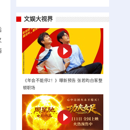
文娱大视界
后
叉
两
《年会不能停2！》曝新预告 张若昀白客整
顿职场