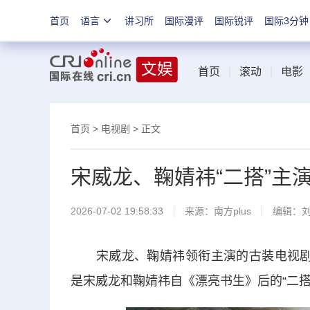
首页
语言
讲习所
国际漫评
国际锐评
国际3分钟
首页
|
滚动
|
电影
首页
>
电视剧
> 正文
宋威龙、鞠婧祎“二搭”主
2026-07-02 19:58:33
来源：
南方plus
编辑：
宋威龙、鞠婧祎领衔主演的古装电视剧《千
是宋威龙和鞠婧祎自《漂亮书生》后的“二搭