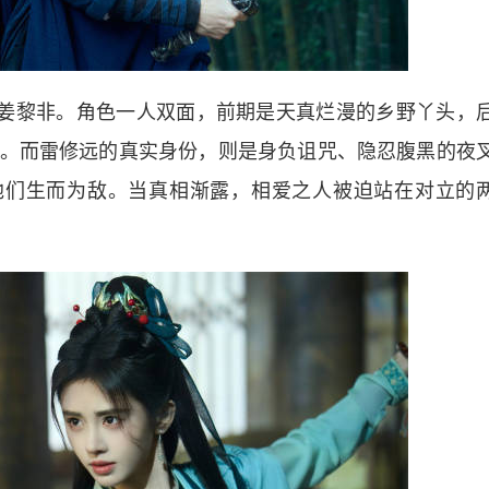
姜黎非。角色一人双面，前期是天真烂漫的乡野丫头，
。而雷修远的真实身份，则是身负诅咒、隐忍腹黑的夜
他们生而为敌。当真相渐露，相爱之人被迫站在对立的