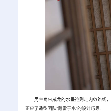
男主角宋威龙的水墨袍则走内敛路线，蓝
正应了造型团队“藏雷于水”的设计巧思。