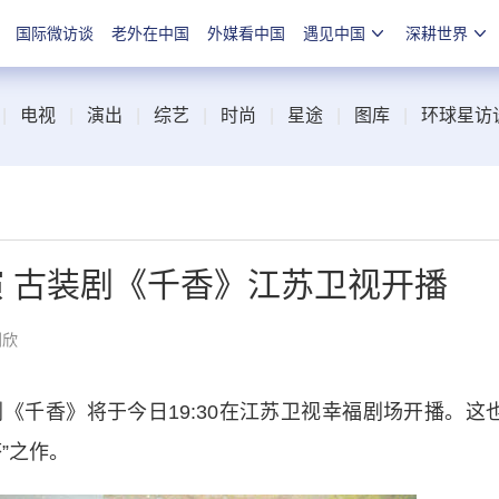
国际微访谈
老外在中国
外媒看中国
遇见中国
深耕世界
|
电视
|
演出
|
综艺
|
时尚
|
星途
|
图库
|
环球星访
演 古装剧《千香》江苏卫视开播
刘欣
香》将于今日19:30在江苏卫视幸福剧场开播。这
”之作。