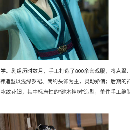
。剧组历时数月，手工打造了800余套戏服，将点翠
祎造型以浅绿罗裙、简约头饰为主，灵动娇俏；后期的
冰纹花钿，其中标志性的“建木神树”造型，单件手工缝