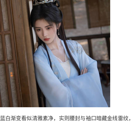
白渐变看似清雅素净，实则腰封与袖口暗藏金线雷纹