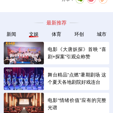
最新推荐
新闻
文娱
体育
环创
城市
电影《大唐妖探》首映 “喜
剧+探案”引观众称赞
舞台精品“点燃”暑期剧场 这
个夏天各地剧院好戏连台
电影“情绪价值”应有的完整
光谱