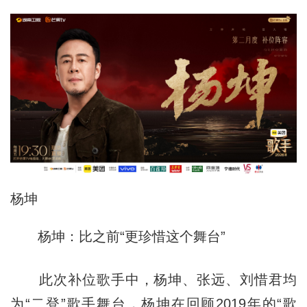
杨坤
杨坤：比之前“更珍惜这个舞台”
此次补位歌手中，杨坤、张远、刘惜君均
为“二登”歌手舞台，杨坤在回顾2019年的“歌