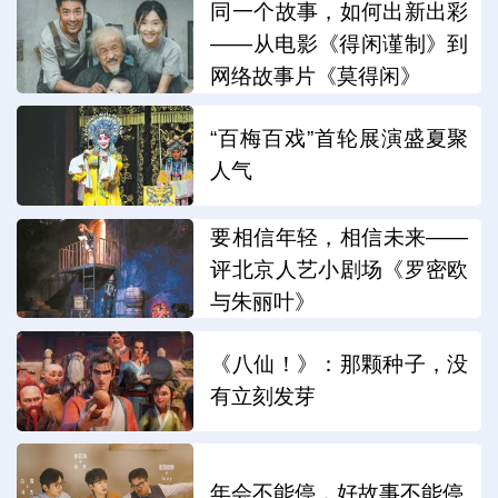
同一个故事，如何出新出彩
——从电影《得闲谨制》到
网络故事片《莫得闲》
“百梅百戏”首轮展演盛夏聚
人气
要相信年轻，相信未来——
评北京人艺小剧场《罗密欧
与朱丽叶》
《八仙！》：那颗种子，没
有立刻发芽
年会不能停，好故事不能停