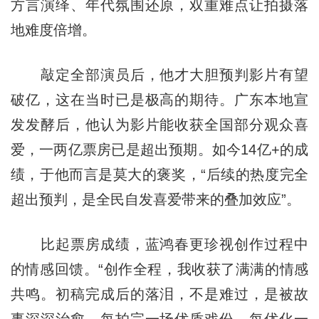
方言演绎、年代氛围还原，双重难点让拍摄落
地难度倍增。
敲定全部演员后，他才大胆预判影片有望
破亿，这在当时已是极高的期待。广东本地宣
发发酵后，他认为影片能收获全国部分观众喜
爱，一两亿票房已是超出预期。如今14亿+的成
绩，于他而言是莫大的褒奖，“后续的热度完全
超出预判，是全民自发喜爱带来的叠加效应”。
比起票房成绩，蓝鸿春更珍视创作过程中
的情感回馈。“创作全程，我收获了满满的情感
共鸣。初稿完成后的落泪，不是难过，是被故
事深深治愈。每拍完一场优质戏份、每优化一