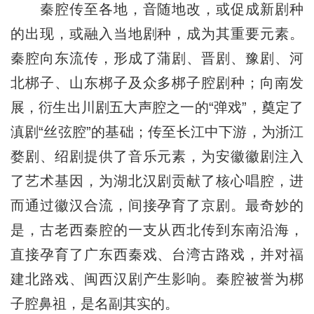
秦腔传至各地，音随地改，或促成新剧种
的出现，或融入当地剧种，成为其重要元素。
秦腔向东流传，形成了蒲剧、晋剧、豫剧、河
北梆子、山东梆子及众多梆子腔剧种；向南发
展，衍生出川剧五大声腔之一的“弹戏”，奠定了
滇剧“丝弦腔”的基础；传至长江中下游，为浙江
婺剧、绍剧提供了音乐元素，为安徽徽剧注入
了艺术基因，为湖北汉剧贡献了核心唱腔，进
而通过徽汉合流，间接孕育了京剧。最奇妙的
是，古老西秦腔的一支从西北传到东南沿海，
直接孕育了广东西秦戏、台湾古路戏，并对福
建北路戏、闽西汉剧产生影响。秦腔被誉为梆
子腔鼻祖，是名副其实的。