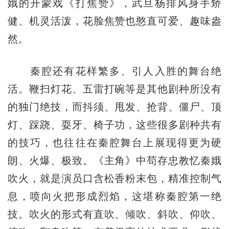
娥的开蒙戏《打焦赞》，武旦杨排风身手矫
健、机灵活泼，花脸焦赞也憨直可爱、趣味盎
然。
秦腔还有花样繁多、引人入胜的舞台绝
活。鞭扫灯花、五雷打碗等是其他剧种所没有
的独门绝技，而抖须、甩发、抢背、僵尸、顶
灯、踩跷、耍牙、椅子功，这些很多剧种共有
的技巧，也往往在秦腔舞台上展现得更为硬
朗、火爆、极致。《主角》中苟存忠教忆秦娥
吹火，就是演员口含松香粉末包，精准控制气
息，喷向火把形成烈焰，这堪称秦腔第一绝
技。吹火的形式有直吹、倾吹、斜吹、仰吹、