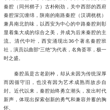
秦腔（同州梆子）古朴刚劲，关中西部的西府
秦腔深沉缠绵，陕南的南路秦腔（汉调桄桄）
兼具南北韵味，以西安为中心的中路秦腔则彰
显着集大成的综合之美，并成为后来秦腔的主
流。清代中叶，西安涌现出36个著名秦腔班
社，演员以曲部“三绝”为代表，名角荟萃，极一
时之盛。
秦腔虽是古老剧种，却从未因为传统深厚
而因循守旧，也没有因为艺术成熟而故步自
封。近代以来，秦腔始终勇立潮头，发出时代
新声，体现出探索创新的勇气和兼容并蓄的胸
怀。