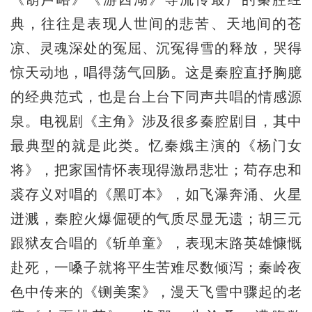
典，往往是表现人世间的悲苦、天地间的苍
凉、灵魂深处的冤屈、沉冤得雪的释放，哭得
惊天动地，唱得荡气回肠。这是秦腔直抒胸臆
的经典范式，也是台上台下同声共唱的情感源
泉。电视剧《主角》涉及很多秦腔剧目，其中
最典型的就是此类。忆秦娥主演的《杨门女
将》，把家国情怀表现得激昂悲壮；苟存忠和
裘存义对唱的《黑叮本》，如飞瀑奔涌、火星
迸溅，秦腔火爆倔硬的气质尽显无遗；胡三元
跟狱友合唱的《斩单童》，表现末路英雄慷慨
赴死，一嗓子就将平生苦难尽数倾泻；秦岭夜
色中传来的《铡美案》，漫天飞雪中骤起的老