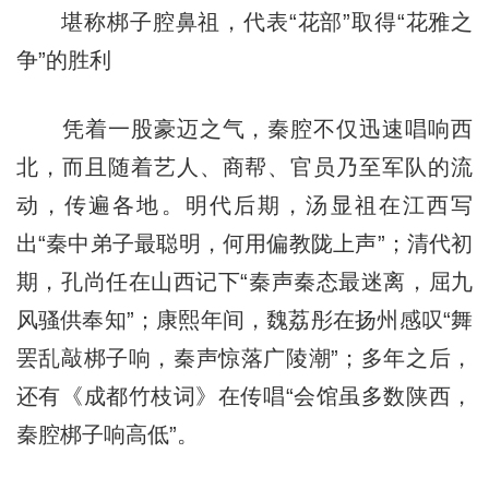
堪称梆子腔鼻祖，代表“花部”取得“花雅之
争”的胜利
凭着一股豪迈之气，秦腔不仅迅速唱响西
北，而且随着艺人、商帮、官员乃至军队的流
动，传遍各地。明代后期，汤显祖在江西写
出“秦中弟子最聪明，何用偏教陇上声”；清代初
期，孔尚任在山西记下“秦声秦态最迷离，屈九
风骚供奉知”；康熙年间，魏荔彤在扬州感叹“舞
罢乱敲梆子响，秦声惊落广陵潮”；多年之后，
还有《成都竹枝词》在传唱“会馆虽多数陕西，
秦腔梆子响高低”。