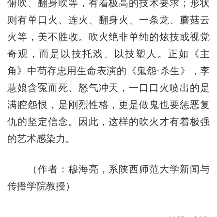
俯吹、翻身吹等，有着极高的技术要求；形状
则有单口火、连火、翻身火、一条龙、蘑菇云
火等，美不胜收。吹火绝非单纯的炫技或视觉
奇观，而是以技托戏、以技塑人。正如《主
角》中苟存忠用生命表演的《鬼怨·杀生》，李
慧娘含冤而死、怒气冲天，一口口火喷出的是
满腔怨恨，是刚烈性格，更是做鬼也要惩恶复
仇的坚定信念。因此，这样的吹火才有着极强
的艺术感染力。
（作者：穆海亮，系陕西师范大学新闻与
传播学院教授）