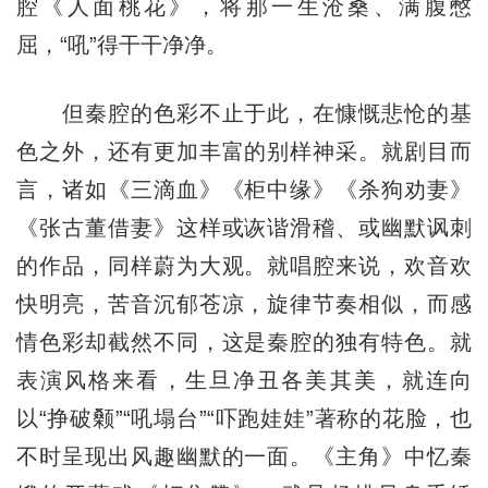
腔《人面桃花》，将那一生沧桑、满腹憋
屈，“吼”得干干净净。
但秦腔的色彩不止于此，在慷慨悲怆的基
色之外，还有更加丰富的别样神采。就剧目而
言，诸如《三滴血》《柜中缘》《杀狗劝妻》
《张古董借妻》这样或诙谐滑稽、或幽默讽刺
的作品，同样蔚为大观。就唱腔来说，欢音欢
快明亮，苦音沉郁苍凉，旋律节奏相似，而感
情色彩却截然不同，这是秦腔的独有特色。就
表演风格来看，生旦净丑各美其美，就连向
以“挣破颡”“吼塌台”“吓跑娃娃”著称的花脸，也
不时呈现出风趣幽默的一面。《主角》中忆秦