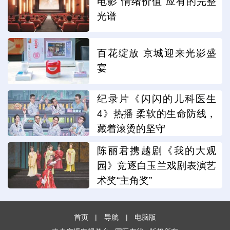
电影“情绪价值”应有的完整
光谱
百花绽放 京城迎来光影盛
宴
纪录片《闪闪的儿科医生
4》热播 柔软的生命防线，
藏着滚烫的坚守
陈丽君携越剧《我的大观
园》竞逐白玉兰戏剧表演艺
术奖“主角奖”
首页
|
导航
|
电脑版