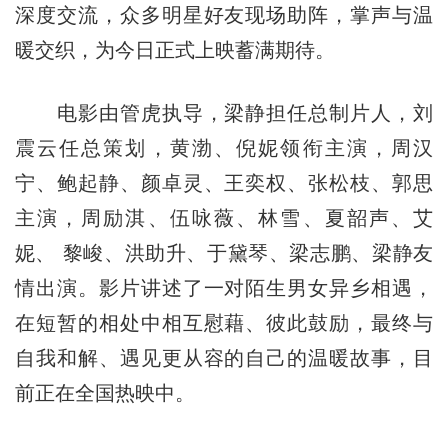
深度交流，众多明星好友现场助阵，掌声与温
暖交织，为今日正式上映蓄满期待。
电影由管虎执导，梁静担任总制片人，刘
震云任总策划，黄渤、倪妮领衔主演，周汉
宁、鲍起静、颜卓灵、王奕权、张松枝、郭思
主演，周励淇、伍咏薇、林雪、夏韶声、艾
妮、 黎峻、洪助升、于黛琴、梁志鹏、梁静友
情出演。影片讲述了一对陌生男女异乡相遇，
在短暂的相处中相互慰藉、彼此鼓励，最终与
自我和解、遇见更从容的自己的温暖故事，目
前正在全国热映中。