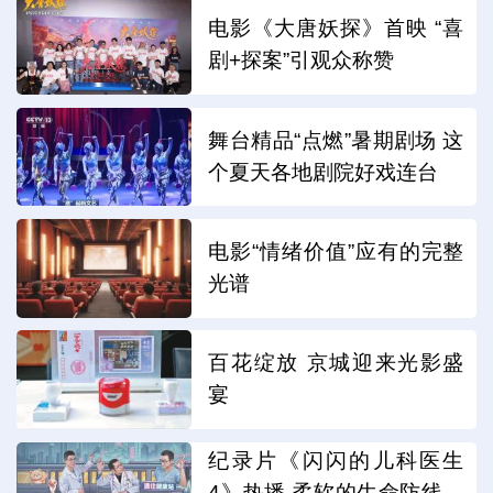
电影《大唐妖探》首映 “喜
剧+探案”引观众称赞
舞台精品“点燃”暑期剧场 这
个夏天各地剧院好戏连台
电影“情绪价值”应有的完整
光谱
百花绽放 京城迎来光影盛
宴
纪录片《闪闪的儿科医生
4》热播 柔软的生命防线，