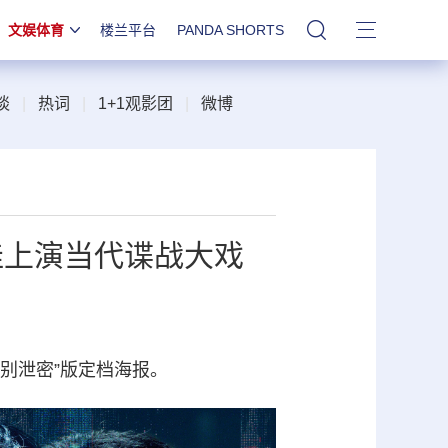
文娱体育
楼兰平台
PANDA SHORTS
站内搜索
谈
|
热词
|
1+1观影团
|
微博
佳上演当代谍战大戏
别泄密”版定档海报。