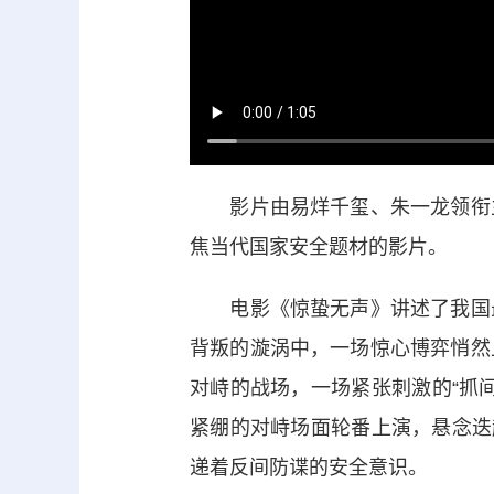
影片由易烊千玺、朱一龙领衔主
焦当代国家安全题材的影片。
电影《惊蛰无声》讲述了我国最
背叛的漩涡中，一场惊心博弈悄然
对峙的战场，一场紧张刺激的“抓
紧绷的对峙场面轮番上演，悬念迭
递着反间防谍的安全意识。