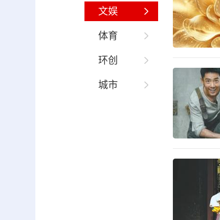
文娱
体育
环创
城市