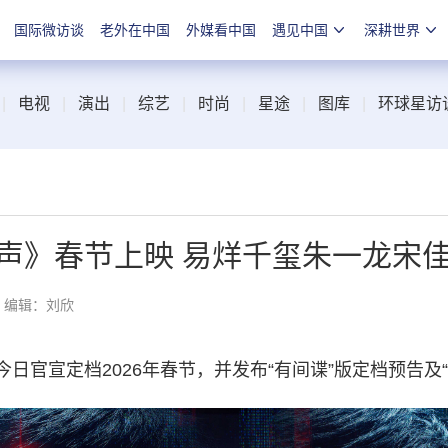
国际微访谈
老外在中国
外媒看中国
遇见中国
深耕世界
|
电视
|
演出
|
综艺
|
时尚
|
星途
|
图库
|
环球星访
声》春节上映 易烊千玺朱一龙宋
编辑：刘欣
宣定档2026年春节，并发布“有间谍”版定档预告及“