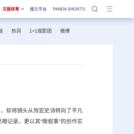
文娱体育
楼兰平台
PANDA SHORTS
站内搜索
谈
|
热词
|
1+1观影团
|
微博
，却将镜头从恢宏史诗转向了平凡
亮眼记录，更以其“微叙事”的创作实