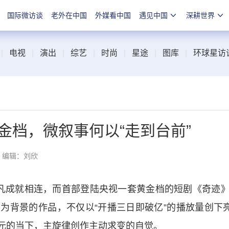
国际微访谈
老外在中国
外媒看中国
遇见中国
深耕世界
|
电视
|
演出
|
综艺
|
时尚
|
星途
|
图库
|
环球星访
金档，微叙事何以“走到台前”
编辑：刘欣
凡成就相连，而首部登陆央视一套黄金档的短剧《奇迹》
为背景的作品，不仅以“开播三日即破亿”的播放量创下
元的当下，主旋律创作主动求变的自觉。