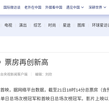
国际微访谈
老外在中国
外媒看中国
遇见中国
深耕世界
|
电视
|
演出
|
综艺
|
时尚
|
星途
|
图库
|
环球星访
1》票房再创新高
总台央视新闻客户端
编辑：刘欣
首映，据网络平台数据，截至21日18时14分总票房（含预
片单日总场次榜冠军和首映日总场次榜冠军。影片上映以