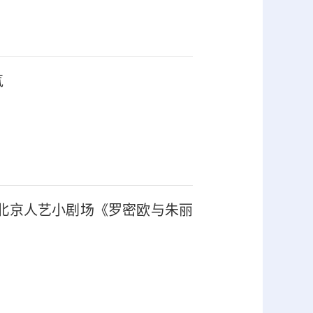
气
北京人艺小剧场《罗密欧与朱丽