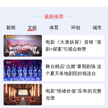
最新推荐
新闻
文娱
体育
环创
城市
电影《大唐妖探》首映 “喜
剧+探案”引观众称赞
舞台精品“点燃”暑期剧场 这
个夏天各地剧院好戏连台
电影“情绪价值”应有的完整
光谱