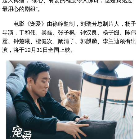
起大拇指，“细心、有爱的程度令人惊讶，这是我见过
最用心的剧组”。
电影《宠爱》由徐峥监制，刘瑞芳总制片人，杨子
导演，于和伟、吴磊、张子枫、钟汉良、杨子姗、陈伟
霆、钟楚曦、檀健次、阚清子、郭麒麟、李兰迪领衔出
演，将于12月31日全国上映。