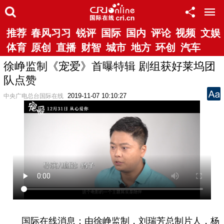
推荐
春风习习
锐评
国际
国内
评论
视频
文娱
体育
原创
直播
财智
城市
地方
环创
汽车
徐峥监制《宠爱》首曝特辑 剧组获好莱坞团
队点赞
2019-11-07 10:10:27
中央广电总台国际在线
国际在线消息：由徐峥监制，刘瑞芳总制片人，杨