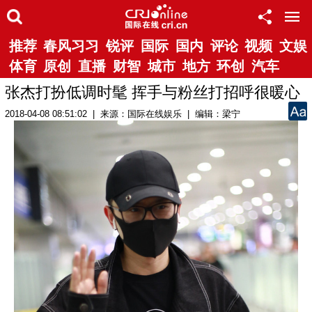
推荐
春风习习
锐评
国际
国内
评论
视频
文娱
体育
原创
直播
财智
城市
地方
环创
汽车
张杰打扮低调时髦 挥手与粉丝打招呼很暖心
2018-04-08 08:51:02 | 来源：国际在线娱乐 | 编辑：梁宁