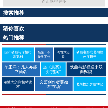
点击获得更多
搜索推荐
猜你喜欢
热门推荐
国产动画与你相约
动画电影成暑期档
杨紫：不
考古式追
暑期档
热度担当
接则不佳
剧
牟正洋：凡人亦能
当《悬案》
戏曲与影视迎来双
立仙名
变“拖案”
向赋能
文艺创作者要始
读懂大众的“情绪密
暑期档票房破30亿
终“在场”
码”