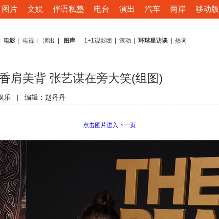
图片
文娱
伴语私塾
电台
演出
汽车
两岸
移动版
|
电影
|
电视
|
演出
|
图库
|
1+1观影团
|
滚动
|
环球星访谈
|
热词
香肩美背 张艺谋在旁大笑(组图)
娱乐
|
编辑：赵丹丹
点击图片进入下一页