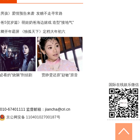
老男孩》爱情预告来袭  发糖不走寻常路
爸5贺岁篇》萌娃奶爸海边嬉戏 造型"接地气"
冰卿开年霸屏 《独孤天下》定档大年初六
必看的"烧脑"刑侦剧
贾静雯还原"赵敏"原音
国际在线娱乐微信
7401111 监督邮箱：jiancha@cri.cn
京公网安备 11040102700187号