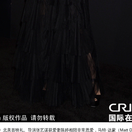
》北美首映礼。导演张艺谋获爱妻陈婷相陪非常恩爱，马特·达蒙（Matt Da