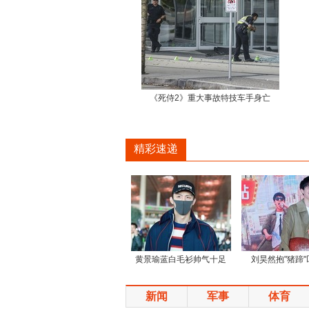
《死侍2》重大事故特技车手身亡
精彩速递
黄景瑜蓝白毛衫帅气十足
刘昊然抱"猪蹄
新闻
军事
体育