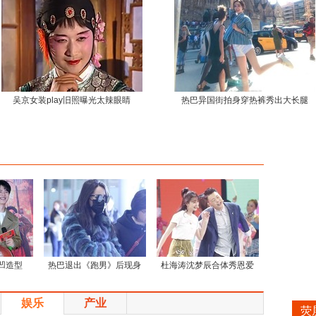
吴京女装play旧照曝光太辣眼睛
热巴异国街拍身穿热裤秀出大长腿
"凹造型
热巴退出《跑男》后现身
杜海涛沈梦辰合体秀恩爱
娱乐
产业
荧