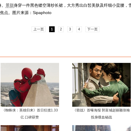
身。
景甜
身穿一件黑色镂空薄纱长裙，大方秀出白皙美肤及纤细小蛮腰，
。图片来源：Sipaphoto
上一页
1
2
3
4
下一页
《蜘蛛侠：英雄归来》首日狂揽1.33
《密战》首曝海报 郭富城赵丽颖张翰
亿 口碑获赞
投身喋血秘战