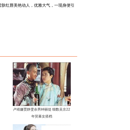
雪肤红唇美艳动人，优雅大气，一现身便引
卢靖姗贾静雯余男钟丽缇 细数吴京22
年荧幕女搭档