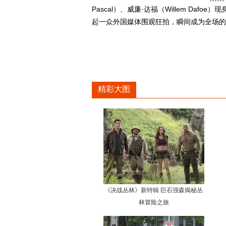
Pascal）、威廉·达福（Willem Dafoe）现
起一众外国媒体围观狂拍，瞬间成为全场的焦点
精彩大图
《决战丛林》新特辑 巨石强森揭秘丛
林冒险之旅